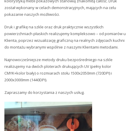
kolorystyką mebli pokazowych stanowią znakomitą całość. Druk
został wykonany w celach demonstracyjnych, mających na celu
pokazanie naszych możliwości.
Druk i grafikę na szkle oraz druk praktycznie wszystkich
powierzchniach płaskich realizujemy kompleksowo – od pomiarów u
Klienta, poprzez wizualizację graficzną na realnych zdjęciach kuchni
do montażu wybranymi wspólnie z naszymi Klientami metodami.
Najnowocześniejsze metody druku bezpośredniego na szkle
realizujemy na dwóch ploterach drukujących UV (pełny kolor
CMYK+kolor biały) o rozmiarach stołu 1500x2050mm (720DPI) i
2000x3000mm (1440DPI).
Zapraszamy do korzystania z naszych usług.