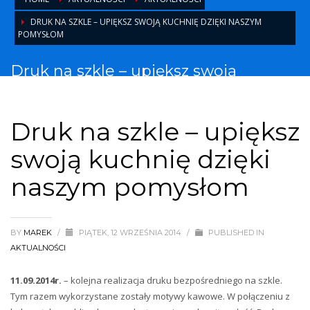
DRUK NA SZKLE – UPIĘKSZ SWOJĄ KUCHNIĘ DZIĘKI NASZYM
POMYSŁOM
Druk na szkle – upiększ swoją
kuchnię dzięki naszym pomysłom
Druk na szkle – upiększ
swoją kuchnię dzięki
naszym pomysłom
BY
MAREK
/
PIĄTEK, 12 WRZEŚNIA 2014
/
PUBLISHED IN
AKTUALNOŚCI
11.09.2014r.
– kolejna realizacja druku bezpośredniego na szkle.
Tym razem wykorzystane zostały motywy kawowe. W połączeniu z