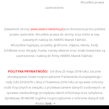
Wszelkie prawa
zastrzeżone.
Zawartość strony
www.awers-reklama.pl
jest chroniona przez polskie
prawo autorskie. Wszelkie prawa do strony oraz treści w niej
zawartych należą do AWERS Marek Faliński.
Wszystkie logotypy, projekty graficzne, zdjęcia, teksty, kody
źródłowe oraz skrypty, hasła, nazwy własne oraz znaki towarowe są
zastrzeżone i należą do firmy AWERS Marek Faliński.
POLITYKA PRYWATNOŚCI
- Od dnia 25 maja 2018 roku zacznie
obowiązywać nowe rozporządzenie Parlamentu Europejskiego i
rady (UE) 2016/679 z dnia 27 kwietnia 2016 roku w sprawie ochrony
osób fizycznych w związku z przetwarzaniem danych osobowych i w
sprawie swobodnego przepływu takich informacji oraz uchylenia
dyrektywy 95/46/WE (ogólne rozporządzenie o ochronie danych lub
Rodo):
link ->
czytaj więcej