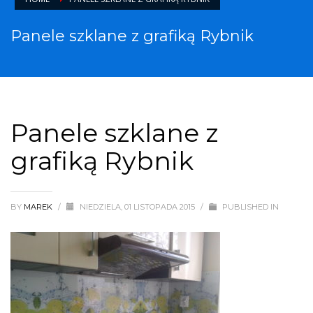
Panele szklane z grafiką Rybnik
Panele szklane z
grafiką Rybnik
BY
MAREK
/
NIEDZIELA, 01 LISTOPADA 2015
/
PUBLISHED IN