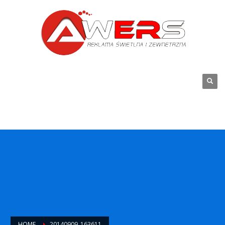
HOME
20140909_163611