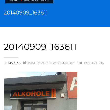
20140909_163611
20140909_163611
BY
MAREK
/
PONIEDZIAŁEK, 01 WRZEŚNIA 2014
/
PUBLISHED IN