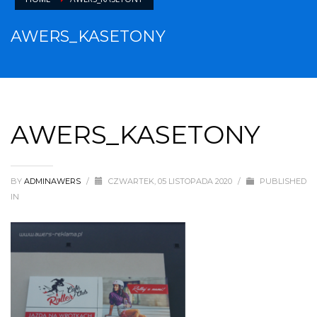
AWERS_KASETONY
AWERS_KASETONY
BY
ADMINAWERS
/
CZWARTEK, 05 LISTOPADA 2020
/
PUBLISHED
IN