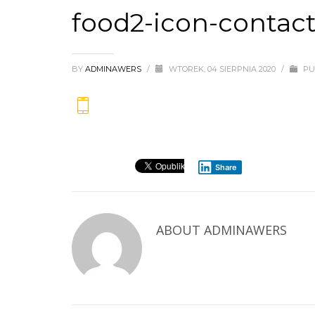
food2-icon-contac
BY
ADMINAWERS
/
WTOREK, 04 SIERPNIA 2020
/
PU
Share
ABOUT
ADMINAWERS