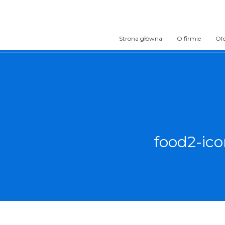
Strona główna
O firmie
Of
food2-ico