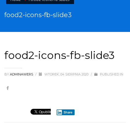
food2-icons-fb-slide3
food2-icons-fb-slide3
BY
ADMINAWERS
/
WTOREK, 04 SIERPNIA 2020
/
PUBLISHED IN
Share