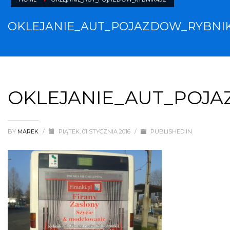
OKLEJANIE_AUT_POJAZDOW_RYBNIK
OKLEJANIE_AUT_POJA
BY
MAREK
/
PIĄTEK, 01 STYCZNIA 2016
/
PUBLISHED IN