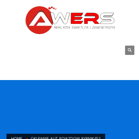
HOME
OKLEJANIE_AUT_POJAZDOW_RYBNIK452