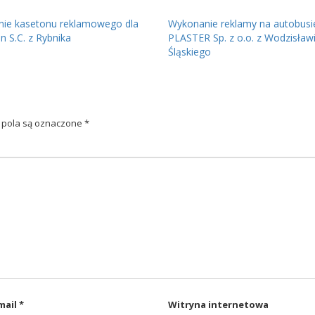
ie kasetonu reklamowego dla
Wykonanie reklamy na autobusi
n S.C. z Rybnika
PLASTER Sp. z o.o. z Wodzisław
Śląskiego
pola są oznaczone
*
mail
*
Witryna internetowa