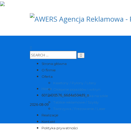
Strona główna
O firmie
Oferta
Kasetony / Pylony / Litery
Home
Oklejanie pojazdów i witryn
6012430576_66d4a504d9_o
Panele szklane – grafika na szkle
Tablice reklamowe / Szyldy
2026-08-09
Tworzywa / Frezowanie / Laser
Realizacje
Kontakt
Polityka prywatności