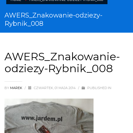
AWERS_Znakowanie-odziezy-
Rybnik_008
AWERS_Znakowanie-
odziezy-Rybnik_008
BY
MAREK
/
CZWARTEK, 01 MAJA 2014
/
PUBLISHED IN