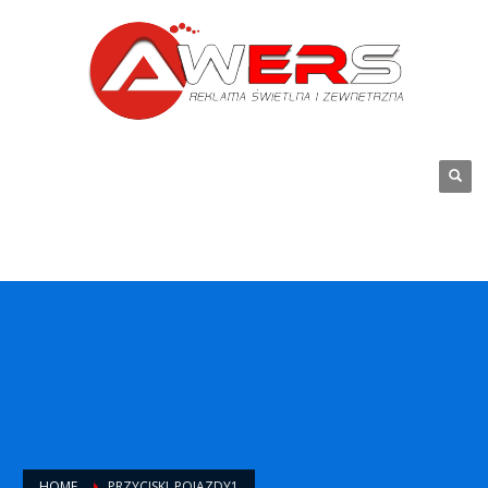
HOME
PRZYCISKI_POJAZDY1